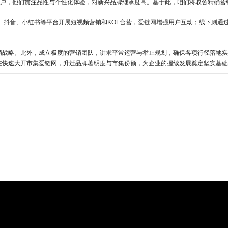
地客户，他们贯注品性与个性化体验，对新兴品牌继承度高。基于此，咱们将取舍精确营
、抖音、小红书等平台开展短视频营销和KOL合营，
爱链网
增强用户互动；线下则通
销战略。此外，成立极度的营销团队，讲求平常运营与举止规划，确保各项行径落地实
在快速大开市集爱链网，升迁品牌著明度与市集份额，为企业的握续发展奠定坚实基础