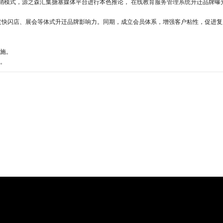
销模式，
源之森
汇集搪塞媒体平台进行本色推论，
在线教育服务管理系统
升迁品牌曝
过快闪店、展会等体式升迁品牌影响力。同期，成立会员体系，增强客户粘性，促进复
施。
。