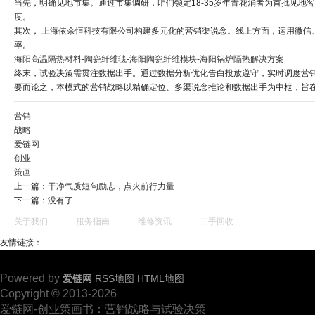
当先，明确见地市集。通过市集调研，咱们锁定18-35岁年青花消者为首批见
度。
其次，
上海依余恒科技有限公司
构建多元化的营销渠说念。线上方面，运用微信
率。
海阳高温隔热材料-陶瓷纤维毯-海阳陶瓷纤维模块-海阳锅炉隔热解决方案
终末，试验决策需贯注数据出手。通过数据分析优化告白投放遵守，实时调度营
要而论之，本模式的营销战略以精确定位、多渠说念推论和数据出手为中枢，旨
营销
战略
爱链网
创业
策画
上一篇：
干净气质短句励志，点火前行力量
下一篇：没有了
关于我们
服务指南
维修资讯
二手回收
友情链接：
Powered by
爱链网
RSS地图
HTML地图
Copyright © 2013-2026
爱链网-创业策画书：营销战略与试验决策